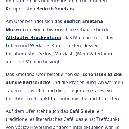
den Namen des bedeutendsten tschechischen
Komponisten
Bedřich Smetana
.
Am Ufer befindet sich das
Bedřich-Smetana-
Museum
in einem historischen Gebäude bei der
Altstädter Brückenturm
. Das Museum zeigt das
Leben und Werk des Komponisten, dessen
berühmtester Zyklus „Má vlast" (Mein Vaterland)
auch die Moldau besingt.
Das Smetana-Ufer bietet einen der
schönsten Blicke
auf die Karlsbrücke
und die Prager Burg. An warmen
Tagen ist das Ufer und die anliegenden Cafés ein
beliebter Treffpunkt für Einheimische und Touristen.
Auf dem Ufer steht auch das
Café Slavia
, ein
traditionelles literarisches Café, das einst Treffpunkt
von Václav Havel und anderen Intellektuellen war. Es