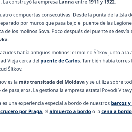
. La construyó la empresa
Lanna
entre
1911 y 1922
.
uatro compuertas consecutivas. Desde la punta de la Isla d
separado por muros que pasa bajo el puente de las Legione
rca de los molinos Sova. Poco después del puente se desvía
vka
.
 azudes había antiguos molinos: el molino Šítkov junto a la a
dad Vieja cerca del
puente de Carlos
. También había torres 
zud Šítkov.
hov es la
más transitada del Moldava
y se utiliza sobre to
o de pasajeros. La gestiona la empresa estatal Povodí Vltavy
sa es una experiencia especial a bordo de nuestros
barcos y
 crucero por Praga
, el
almuerzo a bordo
o la
cena a bordo