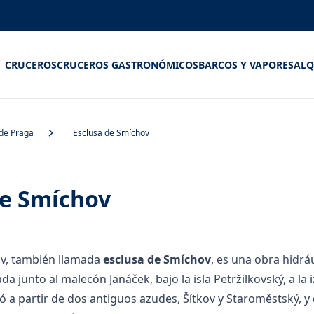
CRUCEROS
CRUCEROS GASTRONÓMICOS
BARCOS Y VAPORES
ALQ
de Praga
Esclusa de Smíchov
de Smíchov
ov, también llamada
esclusa de Smíchov
, es una obra hidrá
da junto al malecón Janáček, bajo la isla Petržilkovský, a la
ió a partir de dos antiguos azudes, Šítkov y Staroměstský, y