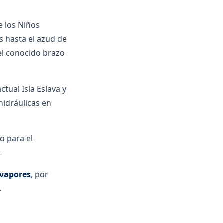
e los Niños
s hasta el azud de
 el conocido brazo
ctual Isla Eslava y
hidráulicas en
do para el
.
 vapores
, por
.