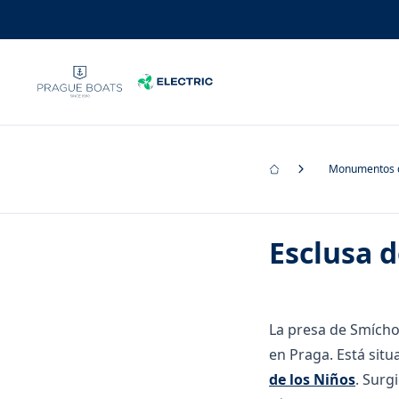
Monumentos 
Esclusa 
La presa de Smích
en Praga. Está situa
de los Niños
. Surg