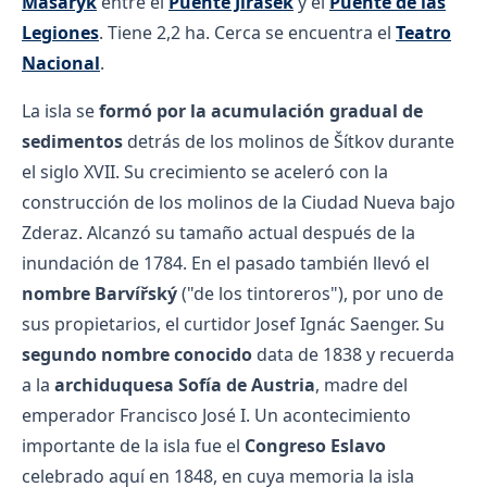
Masaryk
entre el
Puente Jirásek
y el
Puente de las
Legiones
. Tiene 2,2 ha. Cerca se encuentra el
Teatro
Nacional
.
La isla se
formó por la acumulación gradual de
sedimentos
detrás de los molinos de Šítkov durante
el siglo XVII. Su crecimiento se aceleró con la
construcción de los molinos de la Ciudad Nueva bajo
Zderaz. Alcanzó su tamaño actual después de la
inundación de 1784. En el pasado también llevó el
nombre Barvířský
("de los tintoreros"), por uno de
sus propietarios, el curtidor Josef Ignác Saenger. Su
segundo nombre conocido
data de 1838 y recuerda
a la
archiduquesa Sofía de Austria
, madre del
emperador Francisco José I. Un acontecimiento
importante de la isla fue el
Congreso Eslavo
celebrado aquí en 1848, en cuya memoria la isla