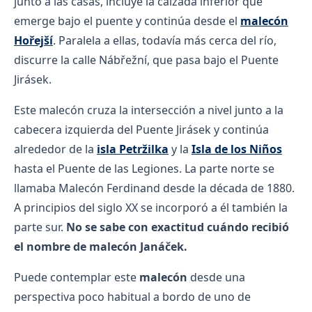
junto a las casas, incluye la calzada inferior que
emerge bajo el puente y continúa desde el
malecón
Hořejší
. Paralela a ellas, todavía más cerca del río,
discurre la calle Nábřežní, que pasa bajo el Puente
Jirásek.
Este malecón cruza la intersección a nivel junto a la
cabecera izquierda del Puente Jirásek y continúa
alrededor de la
isla Petržilka
y la
Isla de los Niños
hasta el Puente de las Legiones. La parte norte se
llamaba Malecón Ferdinand desde la década de 1880.
A principios del siglo XX se incorporó a él también la
parte sur.
No se sabe con exactitud cuándo recibió
el nombre de malecón Janáček.
Puede contemplar este
malecón
desde una
perspectiva poco habitual a bordo de uno de