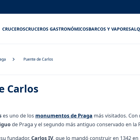
CRUCEROS
CRUCEROS GASTRONÓMICOS
BARCOS Y VAPORES
ALQ
raga
Puente de Carlos
e Carlos
s
es uno de los
monumentos de Praga
más visitados. Con 
iguo
de Praga y el segundo más antiguo conservado en la 
 su fundador,
Carlos IV
, que lo mandó construir en 1342 en 