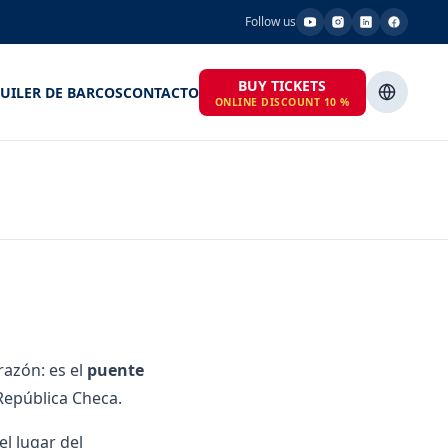
Follow us
BUY TICKETS
UILER DE BARCOS
CONTACTO
ONLINE DISCOUNT 10 %
razón: es el
puente
República Checa.
el lugar del