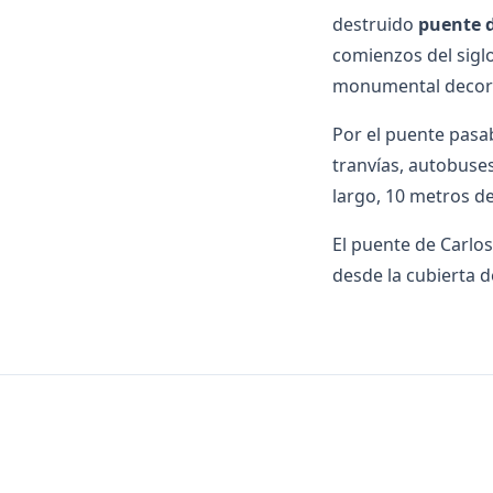
destruido
puente d
comienzos del sigl
monumental decora
Por el puente pasa
tranvías, autobuse
largo, 10 metros d
El puente de Carlo
desde la cubierta 