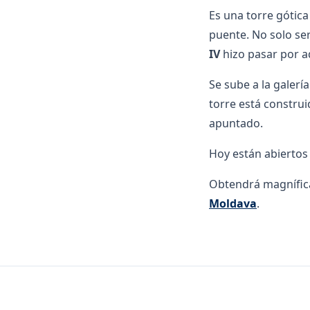
Es una torre gótic
puente. No solo ser
IV
hizo pasar por aq
Se sube a la galerí
torre está construi
apuntado.
Hoy están abiertos 
Obtendrá magnífica
Moldava
.