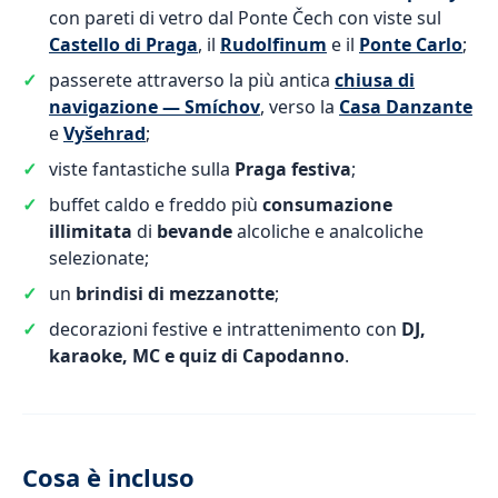
con pareti di vetro dal Ponte Čech con viste sul
Castello di Praga
, il
Rudolfinum
e il
Ponte Carlo
;
passerete attraverso la più antica
chiusa di
navigazione — Smíchov
, verso la
Casa Danzante
e
Vyšehrad
;
viste fantastiche sulla
Praga festiva
;
buffet caldo e freddo più
consumazione
illimitata
di
bevande
alcoliche e analcoliche
selezionate;
un
brindisi di mezzanotte
;
decorazioni festive e intrattenimento con
DJ,
karaoke, MC e quiz di Capodanno
.
Cosa è incluso