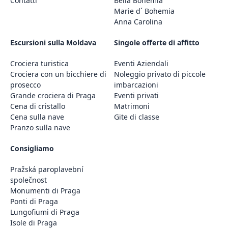
Contatti
Bella Bohemia
Marie d´ Bohemia
Anna Carolina
Escursioni sulla Moldava
Singole offerte di affitto
Crociera turistica
Eventi Aziendali
Crociera con un bicchiere di
Noleggio privato di piccole
prosecco
imbarcazioni
Grande crociera di Praga
Eventi privati
Cena di cristallo
Matrimoni
Cena sulla nave
Gite di classe
Pranzo sulla nave
Consigliamo
Pražská paroplavební
společnost
Monumenti di Praga
Ponti di Praga
Lungofiumi di Praga
Isole di Praga