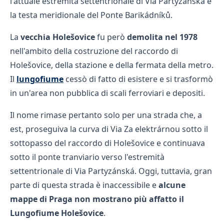
l'attuale estremità settentrionale di Via Partyzánská e
la testa meridionale del Ponte Barikádníků.
La
vecchia Holešovice
fu però
demolita nel 1978
nell'ambito della costruzione del raccordo di
Holešovice, della stazione e della fermata della metro.
Il
lungofiume
cessò di fatto di esistere e si trasformò
in un'area non pubblica di scali ferroviari e depositi.
Il nome rimase pertanto solo per una strada che, a
est, proseguiva la curva di Via Za elektrárnou sotto il
sottopasso del raccordo di Holešovice e continuava
sotto il ponte tranviario verso l'estremità
settentrionale di Via Partyzánská. Oggi, tuttavia, gran
parte di questa strada è inaccessibile e
alcune
mappe di Praga non mostrano più affatto il
Lungofiume Holešovice
.