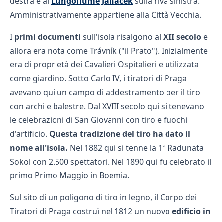
destra e al
Lungofiume Janáček
sulla riva sinistra.
Amministrativamente appartiene alla Città Vecchia.
I
primi documenti
sull'isola risalgono al
XII secolo
e
allora era nota come Trávník ("il Prato"). Inizialmente
era di proprietà dei Cavalieri Ospitalieri e utilizzata
come giardino. Sotto Carlo IV, i tiratori di Praga
avevano qui un campo di addestramento per il tiro
con archi e balestre. Dal XVIII secolo qui si tenevano
le celebrazioni di San Giovanni con tiro e fuochi
d'artificio.
Questa tradizione del tiro ha dato il
nome all'isola.
Nel 1882 qui si tenne la 1ª Radunata
Sokol con 2.500 spettatori. Nel 1890 qui fu celebrato il
primo Primo Maggio in Boemia.
Sul sito di un poligono di tiro in legno, il Corpo dei
Tiratori di Praga costruì nel 1812 un nuovo
edificio in