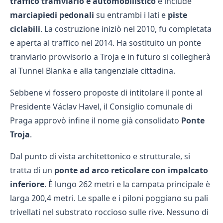
traffico tramviario e automobilistico
e include
marciapiedi pedonali
su entrambi i lati e
piste
ciclabili
. La costruzione iniziò nel 2010, fu completata
e aperta al traffico nel 2014. Ha sostituito un ponte
tranviario provvisorio a Troja e in futuro si collegherà
al Tunnel Blanka e alla tangenziale cittadina.
Sebbene vi fossero proposte di intitolare il ponte al
Presidente Václav Havel, il Consiglio comunale di
Praga approvò infine il nome già consolidato
Ponte
Troja
.
Dal punto di vista architettonico e strutturale, si
tratta di un
ponte ad arco reticolare con impalcato
inferiore
. È lungo 262 metri e la campata principale è
larga 200,4 metri. Le spalle e i piloni poggiano su pali
trivellati nel substrato roccioso sulle rive. Nessuno di