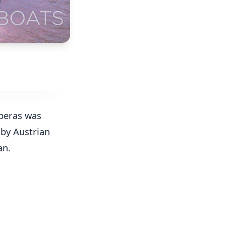
iberas was
 by Austrian
an.