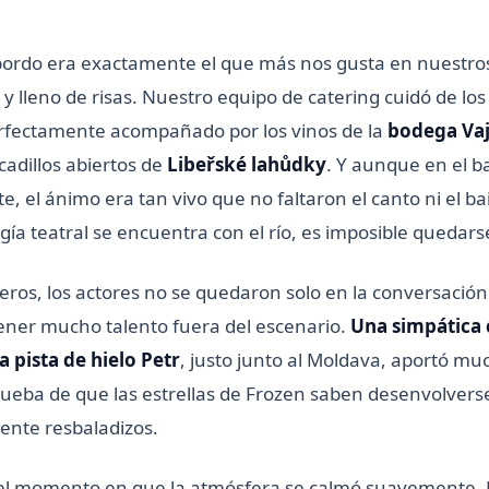
bordo era exactamente el que más nos gusta en nuestro
o y lleno de risas. Nuestro equipo de catering cuidó de los
rfectamente acompañado por los vinos de la
bodega Va
cadillos abiertos de
Libeřské lahůdky
. Y aunque en el b
 el ánimo era tan vivo que no faltaron el canto ni el ba
ía teatral se encuentra con el río, es imposible quedars
ceros, los actores no se quedaron solo en la conversació
ner mucho talento fuera del escenario.
Una simpática
a pista de hielo Petr
, justo junto al Moldava, aportó mu
prueba de que las estrellas de Frozen saben desenvolvers
ente resbaladizos.
el momento en que la atmósfera se calmó suavemente. 