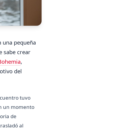
en una pequeña
e sabe crear
Bohemia
,
otivo del
ncuentro tuvo
. En un momento
toria de
rasladó al