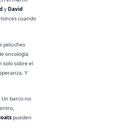
d
y
David
ntonces cuando
e peluches
de oncología
 solo sobre el
esperanza. Y
 Un barco no
entro,
Boats
pueden