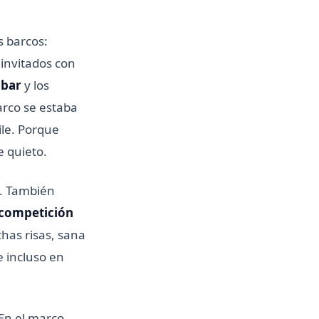
s barcos:
 invitados con
jbar
y los
arco se estaba
ile. Porque
e quieto.
n. También
 competición
chas risas, sana
e incluso en
En el marco