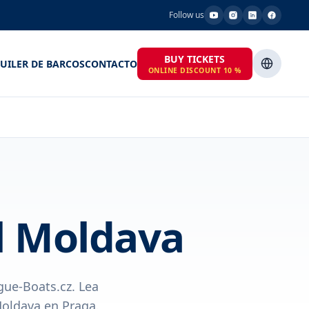
Follow us
BUY TICKETS
UILER DE BARCOS
CONTACTO
ONLINE DISCOUNT 10 %
el Moldava
gue-Boats.cz. Lea
Moldava en Praga.