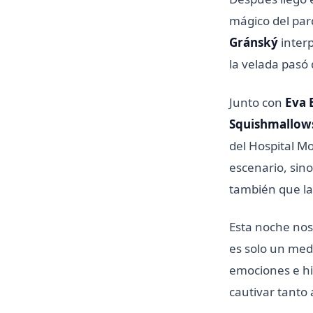
mágico del pa
Gránský
inter
la velada pasó
Junto con
Eva 
Squishmallow
del Hospital M
escenario, sino
también que la
Esta noche no
es solo un med
emociones e his
cautivar tanto