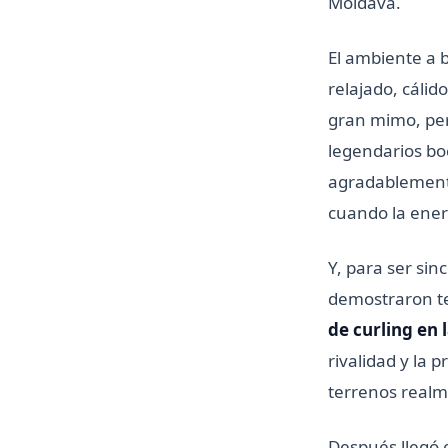
Moldava.
El ambiente a 
relajado, cálid
gran mimo, pe
legendarios bo
agradablemente,
cuando la energ
Y, para ser sin
demostraron te
de curling en l
rivalidad y la 
terrenos realm
Después llegó 