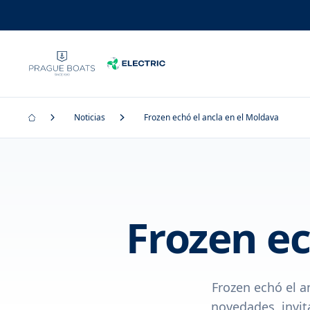
Noticias
Frozen echó el ancla en el Moldava
Frozen ec
Frozen echó el a
novedades, invit