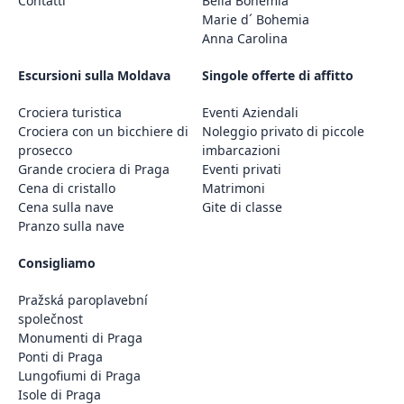
Contatti
Bella Bohemia
Marie d´ Bohemia
Anna Carolina
Escursioni sulla Moldava
Singole offerte di affitto
Crociera turistica
Eventi Aziendali
Crociera con un bicchiere di
Noleggio privato di piccole
prosecco
imbarcazioni
Grande crociera di Praga
Eventi privati
Cena di cristallo
Matrimoni
Cena sulla nave
Gite di classe
Pranzo sulla nave
Consigliamo
Pražská paroplavební
společnost
Monumenti di Praga
Ponti di Praga
Lungofiumi di Praga
Isole di Praga