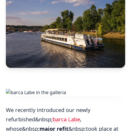
We recently introduced our newly
refurbished&nbsp;
barca Labe
,
whose&nbsp;
major refit
&nbsp;took place at