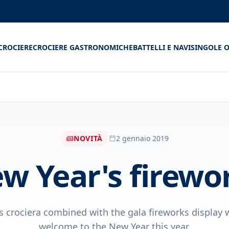
CROCIERE
CROCIERE GASTRONOMICHE
BATTELLI E NAVI
SINGOLE O
NOVITÀ
2 gennaio 2019
w Year's firewo
 crociera combined with the gala fireworks display 
welcome to the New Year this year.