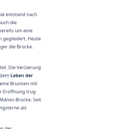
Sie entstand nach
auch die
bereits um eine
n gegliedert. Heute
ger die Brücke.
et. Die Verzierung
s dem
Leben der
kleine Brunnen mit
er Eröffnung trug
e Mánes-Brücke. Seit
ngsterne als
er der