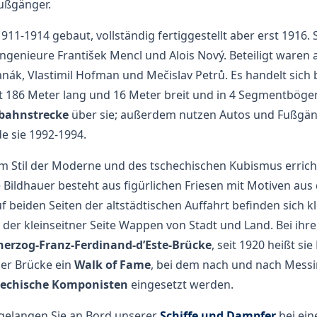
ußgänger.
11-1914 gebaut, vollständig fertiggestellt aber erst 1916. 
ngenieure František Mencl und Alois Nový. Beteiligt waren 
anák, Vlastimil Hofman und Mečislav Petrů. Es handelt sich 
st 186 Meter lang und 16 Meter breit und in 4 Segmentböge
bahnstrecke
über sie; außerdem nutzen Autos und Fußgän
e sie 1992-1994.
m Stil der Moderne und des tschechischen Kubismus erricht
 Bildhauer besteht aus figürlichen Friesen mit Motiven au
uf beiden Seiten der altstädtischen Auffahrt befinden sich 
 der kleinseitner Seite Wappen von Stadt und Land. Bei ihr
herzog-Franz-Ferdinand-d’Este-Brücke
, seit 1920 heißt si
der Brücke ein
Walk of Fame
, bei dem nach und nach Messi
echische Komponisten
eingesetzt werden.
gelangen Sie an Bord unserer
Schiffe und Dampfer
bei ein