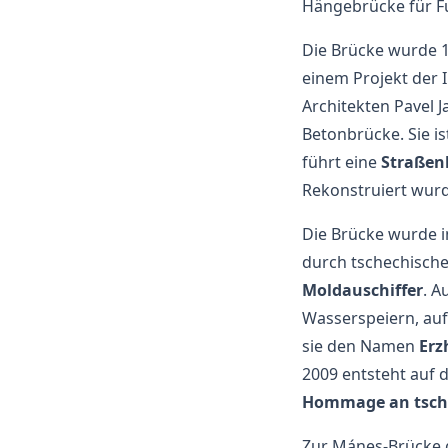
Hängebrücke für F
Die Brücke wurde 19
einem Projekt der I
Architekten Pavel J
Betonbrücke. Sie i
führt eine
Straßen
Rekonstruiert wurd
Die Brücke wurde i
durch tschechische
Moldauschiffer
. A
Wasserspeiern, auf
sie den Namen
Erz
2009 entsteht auf 
Hommage an tsch
Zur Mánes-Brücke 