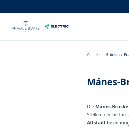
Brücken in Pr
Mánes-B
Die
Mánes-Brücke
Stelle einer histor
Altstadt
beziehung