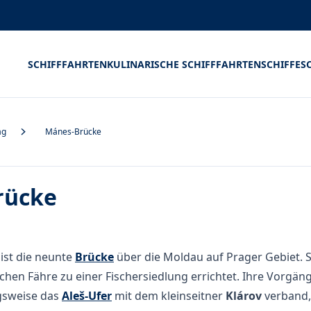
SCHIFFFAHRTEN
KULINARISCHE SCHIFFFAHRTEN
SCHIFFE
S
ag
Mánes-Brücke
rücke
ist die neunte
Brücke
über die Moldau auf Prager Gebiet. 
ischen Fähre zu einer Fischersiedlung errichtet. Ihre Vorgäng
sweise das
Aleš-Ufer
mit dem kleinseitner
Klárov
verband,