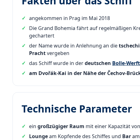
Fakten über das Schiff
angekommen in Prag im Mai 2018
Die Grand Bohemia fährt auf regelmäßigen Kre
gechartert
der Name wurde in Anlehnung an die
tschech
Pracht
vergeben
das Schiff wurde in der
deutschen
Bolle-Werf
am Dvořák-Kai in der Nähe der Čechov-Brüc
Technische Parameter
ein
großzügiger Raum
mit einer Kapazität von
Lounge
am Kopfende des Schiffes und
Bar
am