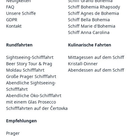
Neuigkeiten
Schiff Grand Bohemia
FAQ
Schiff Bohemia Rhapsody
Unsere Schiffe
Schiff Agnes de Bohemia
GDPR
Schiff Bella Bohemia
Kontakt
Schiff Marie d'Bohemia
Schiff Anna Carolina
Rundfahrten
Kulinarische Fahrten
Sightseeing-Schifffahrt
Mittagessen auf dem Schiff
Beer Story Tour & Prag
Kristall-Dinner
Moldau Schifffahrt
Abendessen auf dem Schiff
Große Prager Schifffahrt
Abendliche Sightseeing-
Schifffahrt
Abendliche Öko-Schifffahrt
mit einem Glas Prosecco
Schifffahrten auf der Čertovka
Empfehlungen
Prager