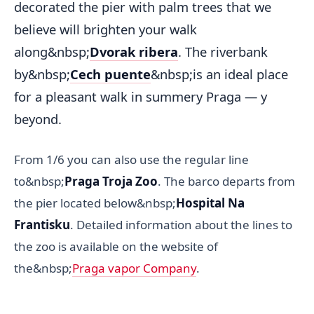
decorated the pier with palm trees that we
believe will brighten your walk
along&nbsp;
Dvorak ribera
. The riverbank
by&nbsp;
Cech puente
&nbsp;is an ideal place
for a pleasant walk in summery Praga — y
beyond.
From 1/6 you can also use the regular line
to&nbsp;
Praga Troja Zoo
. The barco departs from
the pier located below&nbsp;
Hospital Na
Frantisku
. Detailed information about the lines to
the zoo is available on the website of
the&nbsp;
Praga vapor Company
.