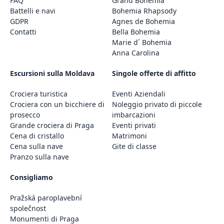
FAQ
Grand Bohemia
Battelli e navi
Bohemia Rhapsody
GDPR
Agnes de Bohemia
Contatti
Bella Bohemia
Marie d´ Bohemia
Anna Carolina
Escursioni sulla Moldava
Singole offerte di affitto
Crociera turistica
Eventi Aziendali
Crociera con un bicchiere di
Noleggio privato di piccole
prosecco
imbarcazioni
Grande crociera di Praga
Eventi privati
Cena di cristallo
Matrimoni
Cena sulla nave
Gite di classe
Pranzo sulla nave
Consigliamo
Pražská paroplavební
společnost
Monumenti di Praga