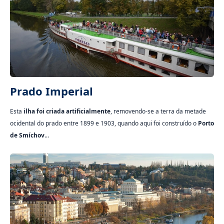
Prado Imperial
Esta
ilha foi criada artificialmente
, removendo-se a terra da metade
ocidental do prado entre 1899 e 1903, quando aqui foi construído o
Porto
de Smíchov
...