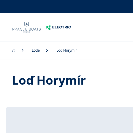
Lodě
Loď Horymír
Loď Horymír