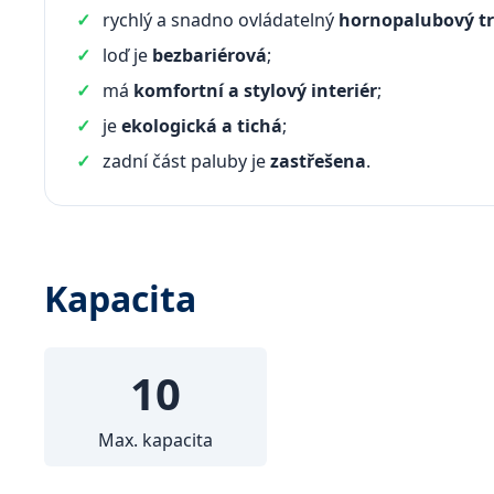
rychlý a snadno ovládatelný
hornopalubový t
loď je
bezbariérová
;
má
komfortní a stylový interiér
;
je
ekologická a tichá
;
zadní část paluby je
zastřešena
.
Kapacita
10
Max. kapacita