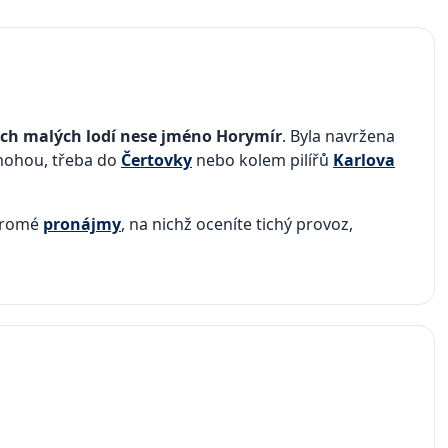
kých malých lodí nese jméno Horymír
. Byla navržena
emohou, třeba do
Čertovky
nebo kolem pilířů
Karlova
kromé
pronájmy
, na nichž oceníte tichý provoz,