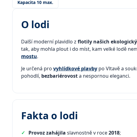
Kapacita 10 max.
O lodi
Další moderní plavidlo z
flotily našich ekologic
tak, aby mohla plout i do míst, kam velké lodě n
mostu
.
Je určená pro
vyhlídkové plavby
po Vltavě a sou
pohodlí,
bezbariérovost
a nespornou eleganci.
Fakta o lodi
Provoz zahájila
slavnostně v roce
2018
;