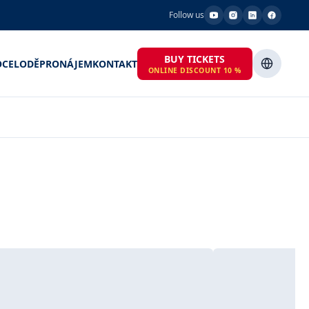
Follow us
BUY TICKETS
OCE
LODĚ
PRONÁJEM
KONTAKT
ONLINE DISCOUNT 10 %