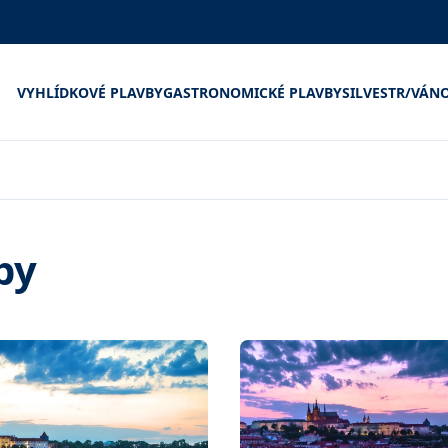
VYHLÍDKOVÉ PLAVBY
GASTRONOMICKÉ PLAVBY
SILVESTR/VÁN
by