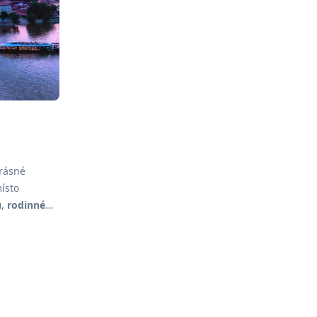
krásné
místo
u
,
rodinné
s