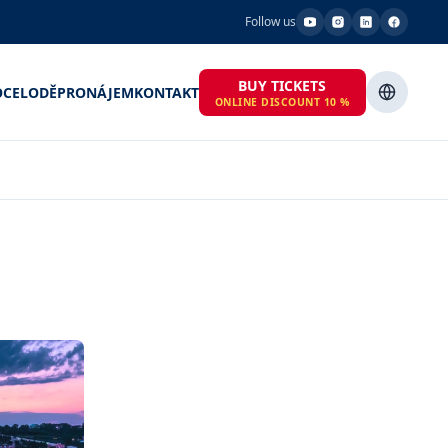
Follow us
BUY TICKETS
OCE
LODĚ
PRONÁJEM
KONTAKT
ONLINE DISCOUNT 10 %