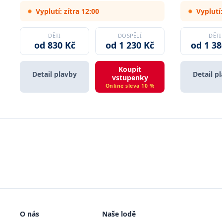
Vyplutí: zítra 12:00
Vyplutí:
DĚTI
DOSPĚLÍ
DĚTI
od 830 Kč
od 1 230 Kč
od 1 38
Koupit
Detail plavby
Detail p
vstupenky
Online sleva 10 %
O nás
Naše lodě