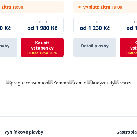
 zítra 19:00
Vyplutí: zítra 19:00
DOSPĚLÍ
DĚTI
D
0 Kč
od 1 980 Kč
od 1 230 Kč
od 
Koupit
K
lavby
Detail plavby
vstupenky
vs
Online sleva 10 %
Online
Vyhlídkové plavby
Gastropl