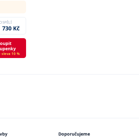
OSPĚLÍ
1 730 Kč
oupit
tupenky
 sleva 10 %
avby
Doporučujeme