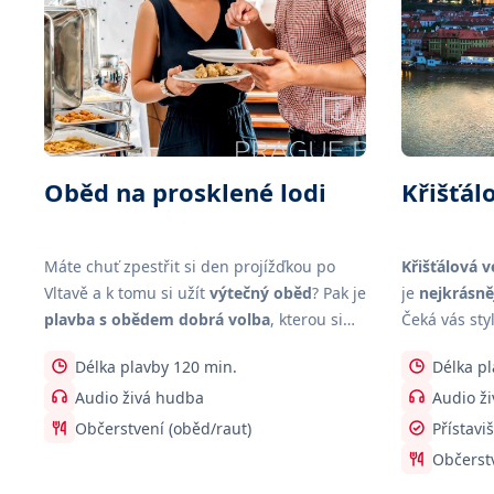
Oběd na prosklené lodi
Křišťál
Máte chuť zpestřit si den projížďkou po
Křišťálová v
Vltavě a k tomu si užít
výtečný oběd
? Pak je
je
nejkrásně
plavba s obědem dobrá volba
, kterou si
Čeká vás sty
užijete na jedné z našich moderních
skrz
proskle
Délka plavby 120 min.
Délka pl
prosklených lodích.
památky.
Audio živá hudba
Audio ž
Občerstvení (oběd/raut)
Přístavi
Občerstv