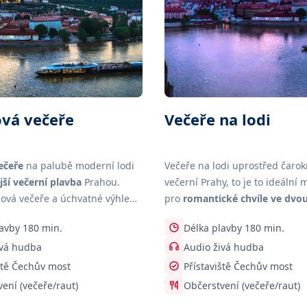
ová večeře
Večeře na lodi
ečeře
na palubě moderní lodi
Večeře na lodi uprostřed čaro
jší večerní plavba
Prahou.
večerní Prahy, to je to ideální 
lová večeře a úchvatné výhledy
pro
romantické chvíle ve dvo
nou střechu lodi
na pražské
setkání
nebo
pracovní večeři 
avby 180 min.
Délka plavby 180 min.
obchodními partnery
.
ivá hudba
Audio živá hudba
ště Čechův most
Přístaviště Čechův most
ení (večeře/raut)
Občerstvení (večeře/raut)