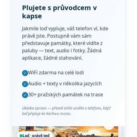
Plujete s průvodcem v
kapse
Jakmile loď vypluje, váš telefon ví, kde
právě jste. Postupně vám sám
představuje památky, které vidíte z
paluby — text, audio i fotky. Žádná
aplikace, žádné stahování.
WiFi zdarma na celé lodi
✓
Audio + texty v několika jazycích
✓
30+ pražských památek na trase
✓
Ukázka vpravo — přesně tohle uvidíte v telefonu, když
loď připluje ke Karlovu mostu.
Karlův most
nejstarší kamenný most v Praze
Loď · právě teď
Malostranská
Paří