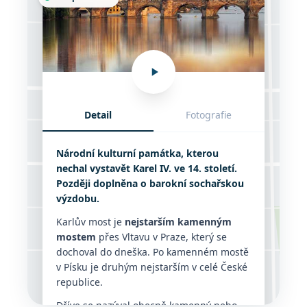
Široká
Detail
Fotografie
Karlův most
Národní kulturní památka, kterou
Karlov
nechal vystavět Karel IV. ve 14. století.
Později doplněna o barokní sochařskou
výzdobu.
Karlův most je
nejstarším kamenným
Husova
mostem
přes Vltavu v Praze, který se
dochoval do dneška. Po kamenném mostě
v Písku je druhým nejstarším v celé České
republice.
Dříve se nazýval obecně kamenný nebo