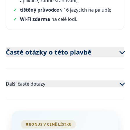
aplikace, žádné stahování;
tištěný průvodce
v 16 jazycích na palubě;
Wi-Fi zdarma
na celé lodi.
Časté otázky o této plavbě
Další časté dotazy
BONUS V CENĚ LÍSTKU