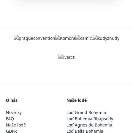
pražský a jméno Karlův se vžilo až v 19.
století na základě podnětu K. H.
Borovského. Do 19. století byl také jedinou
spojnicí mezi pravým a levým vltavským
břehem.
Na místě kamenného Juditina mostu,
který strhla povodeň, jej
nechal postavit
Karel IV.
Základní
kámen byl položen 9.
7. 1357 v 5:31
a toto datum a čas byly
vybrány zcela záměrně. Když se totiž
zapíšou po sobě 1 3 5 7 9 7 5 3 1, tak
představují vzestupnou a sestupnou řadu
čísel, která byla považována za magickou.
Řízením stavby mostu byl pověřen
Petr
O nás
Naše lodě
Parléř
, který se již osvědčil při stavbě
katedrály svatého Víta.
Novinky
Loď Grand Bohemia
Most je dlouhý
515,76 metrů
a široký
FAQ
Loď Bohemia Rhapsody
zhruba 10 metrů, spočívá na 16 obloucích
Naše lodě
Loď Agnes de Bohemia
a chrání ho 3 mostecké věže — dvě na
GDPR
Loď Bella Bohemia