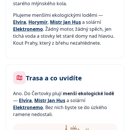
starého mlýnského kola.
Plujeme menšími ekologickými loděmi —
Elvíra
,
Horymír
,
Mistr Jan Hus
a solární
Elektronemo
. Žádný motor, žádný spěch, jen
tichá voda a stovky let staré domy nad hlavou.
Kout Prahy, který z břehu nezahlédnete.
Trasa a co uvidíte
Ano. Do Čertovky plují
menší ekologické lodě
—
Elvíra
,
Mistr Jan Hus
a solární
Elektronemo
. Bez nich byste se do úzkého
ramene nedostali.