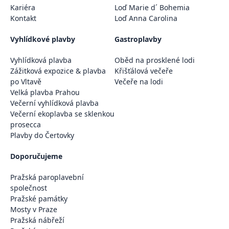
malostranské a jedna na staroměstské
Kariéra
Loď Marie d´ Bohemia
Kontakt
straně. Na mostě se nachází
Loď Anna Carolina
30 převážně
barokních soch a sousoší
, instalovaných
Vyhlídkové plavby
Gastroplavby
především mezi lety 1683 a 1714.
Nejznámější je socha sv. Jana
Vyhlídková plavba
Oběd na prosklené lodi
Nepomuckého, kněze umučeného právě
Zážitková expozice & plavba
Křišťálová večeře
svržením z tohoto mostu do Vltavy. Dotek
po Vltavě
Večeře na lodi
mosazné desky pod sochou má podle
Velká plavba Prahou
Večerní vyhlídková plavba
pověsti přinést návrat do Prahy.
Večerní ekoplavba se sklenkou
prosecca
Plavby do Čertovky
Doporučujeme
Pražská paroplavební
společnost
Pražské památky
Mosty v Praze
Pražská nábřeží