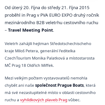
Od úterý 20. října do středy 21. října 2015
proběhl in Prag v PVA EURO EXPO druhý ročník
mezinárodního B2B veletrhu cestovního ruchu
–
Travel Meeting Point
.
Veletrh zahájili hejtman Středotschechischeho
kraje Miloš Petera, generální ředitelka
CzechTourism Monika Palatková a místostarosta
MČ Prag 18 Oldřich Miffek.
Mezi velkým počtem vystavovatelů nemohla
chybět ani naše
společnost Prague Boats
, která
má své nezastupitelné místo v oblasti cestovního
ruchu a
vyhlídkových plaveb Prag
vůbec.