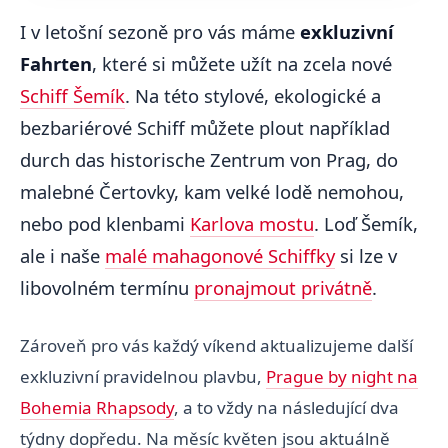
I v letošní sezoně pro vás máme
exkluzivní
Fahrten
, které si můžete užít na zcela nové
Schiff Šemík
. Na této stylové, ekologické a
bezbariérové Schiff můžete plout například
durch das historische Zentrum von Prag, do
malebné Čertovky, kam velké lodě nemohou,
nebo pod klenbami
Karlova mostu
. Loď Šemík,
ale i naše
malé mahagonové Schiffky
si lze v
libovolném termínu
pronajmout privátně
.
Zároveň pro vás každý víkend aktualizujeme další
exkluzivní pravidelnou plavbu,
Prague by night na
Bohemia Rhapsody
, a to vždy na následující dva
týdny dopředu. Na měsíc květen jsou aktuálně