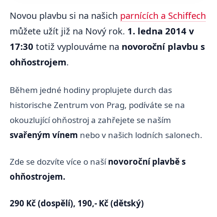
Novou plavbu si na našich
parnících a Schiffech
můžete užít již na Nový rok.
1. ledna 2014 v
17:30
totiž vyplouváme na
novoroční plavbu s
ohňostrojem
.
Během jedné hodiny proplujete durch das
historische Zentrum von Prag, podíváte se na
okouzlující ohňostroj a zahřejete se naším
svařeným vínem
nebo v našich lodních salonech.
Zde se dozvíte více o naší
novoroční plavbě s
ohňostrojem.
290 Kč (dospělí), 190,- Kč (dětský)