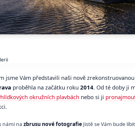
m jsme Vám představili naši nově zrekonstruovano
rava
proběhla na začátku roku
2014
. Od té doby ji 
yhlídkových okružních plavbách
nebo si ji
pronajmou
ci.
 s námi na
zbrusu nové fotografie
Jistě se Vám bude líbit