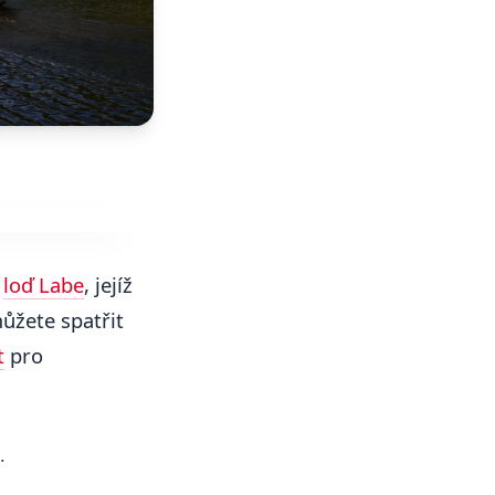
u
loď Labe
, jejíž
můžete spatřit
t
pro
.