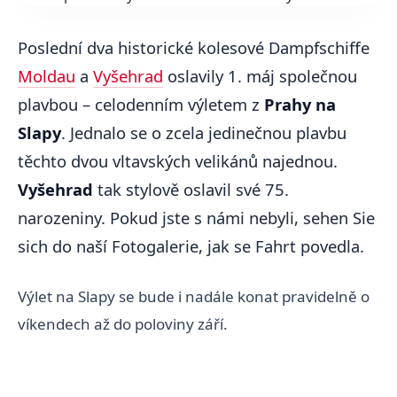
Poslední dva historické kolesové Dampfschiffe
Moldau
a
Vyšehrad
oslavily 1. máj společnou
plavbou – celodenním výletem z
Prahy na
Slapy
. Jednalo se o zcela jedinečnou plavbu
těchto dvou vltavských velikánů najednou.
Vyšehrad
tak stylově oslavil své 75.
narozeniny. Pokud jste s námi nebyli, sehen Sie
sich do naší Fotogalerie, jak se Fahrt povedla.
Výlet na Slapy se bude i nadále konat pravidelně o
víkendech až do poloviny září.