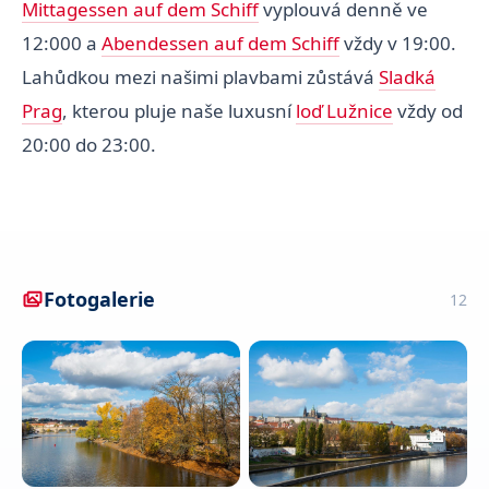
Mittagessen auf dem Schiff
vyplouvá denně ve
12:000 a
Abendessen auf dem Schiff
vždy v 19:00.
Lahůdkou mezi našimi plavbami zůstává
Sladká
Prag
, kterou pluje naše luxusní
loď Lužnice
vždy od
20:00 do 23:00.
Fotogalerie
12