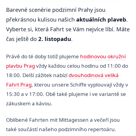
Barevné scenérie podzimní Prahy jsou
překrásnou kulisou našich
aktuálních plaveb
.
Vyberte si, která Fahrt se Vám nejvíce líbí. Máte
čas ještě do
2. listopadu
.
Právě do té doby totiž plujeme
hodinovou okružní
plavbu Prag
vždy každou celou hodinu od 11:00 do
18:00. Delší zážitek nabízí
dvouhodinová veliká
Fahrt Prag
, kterou unsere Schiffe vyplouvají vždy v
15:30 a v 17:00. Obě také plujeme i ve variantě se
zákuskem a kávou.
Oblíbené Fahrten mit Mittagessen a večeří jsou
také součástí našeho podzimního repertoáru.