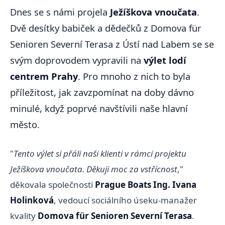
Dnes se s námi projela
Ježíškova vnoučata
.
Dvě desítky babiček a dědečků z Domova für
Senioren Severní Terasa z Ústí nad Labem se se
svým doprovodem vypravili na
výlet lodí
centrem Prahy
. Pro mnoho z nich to byla
příležitost, jak zavzpomínat na doby dávno
minulé, když poprvé navštívili naše hlavní
město.
"
Tento výlet si přáli naši klienti v rámci projektu
Ježíškova vnoučata. Děkuji moc za vstřícnost
,"
děkovala společnosti
Prague Boats Ing. Ivana
Holinková
, vedoucí sociálního úseku-manažer
kvality
Domova für Senioren Severní Terasa
.