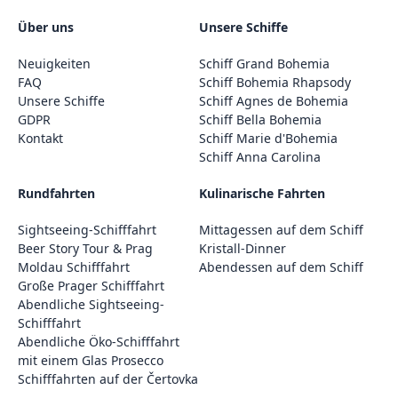
Über uns
Unsere Schiffe
Neuigkeiten
Schiff Grand Bohemia
FAQ
Schiff Bohemia Rhapsody
Unsere Schiffe
Schiff Agnes de Bohemia
GDPR
Schiff Bella Bohemia
Kontakt
Schiff Marie d'Bohemia
Schiff Anna Carolina
Rundfahrten
Kulinarische Fahrten
Sightseeing-Schifffahrt
Mittagessen auf dem Schiff
Beer Story Tour & Prag
Kristall-Dinner
Moldau Schifffahrt
Abendessen auf dem Schiff
Große Prager Schifffahrt
Abendliche Sightseeing-
Schifffahrt
Abendliche Öko-Schifffahrt
mit einem Glas Prosecco
Schifffahrten auf der Čertovka