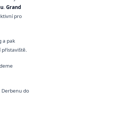
hu
.
Grand
aktivní pro
g a pak
í přístaviště.
budeme
 Derbenu do