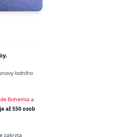
by.
bnovy lodního
 de Bohemia
a
je až 550 osob
je zakryta