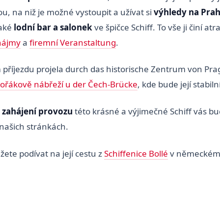
u, na niž je možné vystoupit a užívat si
výhledy na Pra
aké
lodní bar a salonek
ve špičce Schiff. To vše ji činí atr
nájmy
a
firemní Veranstaltung
.
 příjezdu projela durch das historische Zentrum von Pra
ořákově nábřeží u der Čech-Brücke
, kde bude její stabiln
 zahájení provozu
této krásné a výjimečné Schiff vás 
našich stránkách.
ete podívat na její cestu z
Schiffenice Bollé
v německém