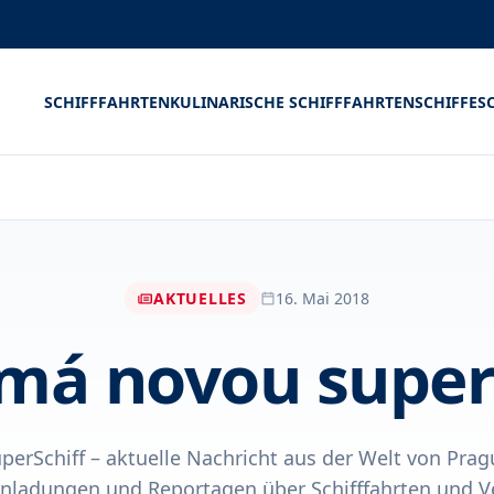
SCHIFFFAHRTEN
KULINARISCHE SCHIFFFAHRTEN
SCHIFFE
S
AKTUELLES
16. Mai 2018
má novou super
erSchiff – aktuelle Nachricht aus der Welt von Prag
Einladungen und Reportagen über Schifffahrten und V