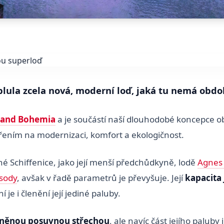
plula zcela nová, moderní loď, jaká tu nemá obdo
rand Bohemia
a je součástí naší dlouhodobé koncepce o
ením na modernizaci, komfort a ekologičnost.
né Schiffenice, jako její menší předchůdkyně, lodě
Agnes
sody
, avšak v řadě parametrů je převyšuje. Její
kapacita 
 je i členění její jediné paluby.
eněnou posuvnou střechou
, ale navíc část jejího paluby 