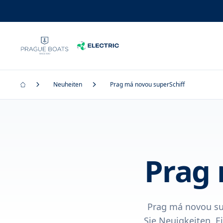
Neuheiten
Prag má novou superSchiff
Prag 
Prag má novou sup
Sie Neuigkeiten, 