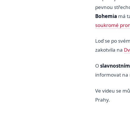
pevnou střecho
Bohemia
má t
soukromé pro
Loď se po svém
zakotvila na
Dv
O
slavnostním
informovat na 
Ve videu se můž
Prahy.