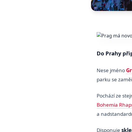
Do Prahy při
Nese jméno
G
parku se zaměř
Pochází ze stej
Bohemia Rhap
a nadstandardní
Disponuje
skl