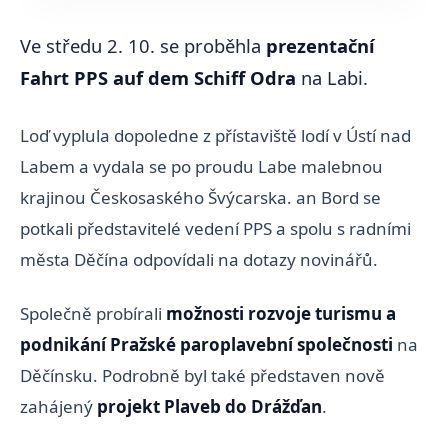
Ve středu 2. 10. se proběhla
prezentační
Fahrt PPS auf dem Schiff Odra
na Labi.
Loď vyplula dopoledne z přístaviště lodí v Ústí nad
Labem a vydala se po proudu Labe malebnou
krajinou Českosaského Švýcarska. an Bord se
potkali představitelé vedení PPS a spolu s radními
města Děčína odpovídali na dotazy novinářů.
Společně probírali
možnosti rozvoje turismu a
podnikání Pražské paroplavební společnosti
na
Děčínsku. Podrobně byl také představen nově
zahájený
projekt Plaveb do Drážďan
.