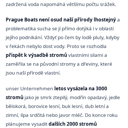
zadržená voda napomáhá většímu počtu srážek.
Prague Boats není osud naší přírody lhostejný
a
problematika sucha se jí přímo dotýká i v oblasti
jejího podnikání. Vždyť po čem by lodě pluly, kdyby
v řekách nebylo dost vody. Proto se rozhodla
přispět k výsadbě stromů
vlastními silami a
zaměřila se na původní stromy a dřeviny, které
jsou naší přírodě vlastní.
unser Unternehmen
letos vysázela na 3000
stromů
jako je smrk ztepilý, modřín opadavý, jedle
bělokorá, borovice lesní, buk lesní, dub letní a
zimní, lípa srdčitá nebo javor mléč. Do konce roku
plánujeme vysadit
dalších 2000 stromů