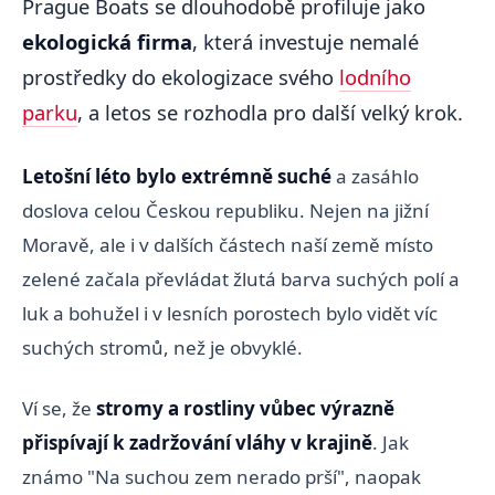
Prague Boats se dlouhodobě profiluje jako
ekologická firma
, která investuje nemalé
prostředky do ekologizace svého
lodního
parku
, a letos se rozhodla pro další velký krok.
Letošní léto bylo extrémně suché
a zasáhlo
doslova celou Českou republiku. Nejen na jižní
Moravě, ale i v dalších částech naší země místo
zelené začala převládat žlutá barva suchých polí a
luk a bohužel i v lesních porostech bylo vidět víc
suchých stromů, než je obvyklé.
Ví se, že
stromy a rostliny vůbec výrazně
přispívají k zadržování vláhy v krajině
. Jak
známo "Na suchou zem nerado prší", naopak