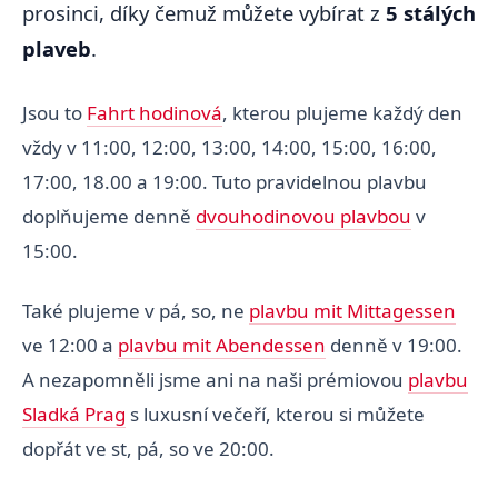
prosinci, díky čemuž můžete vybírat z
5 stálých
plaveb
.
Jsou to
Fahrt hodinová
, kterou plujeme každý den
vždy v 11:00, 12:00, 13:00, 14:00, 15:00, 16:00,
17:00, 18.00 a 19:00. Tuto pravidelnou plavbu
doplňujeme denně
dvouhodinovou plavbou
v
15:00.
Také plujeme v pá, so, ne
plavbu mit Mittagessen
ve 12:00 a
plavbu mit Abendessen
denně v 19:00.
A nezapomněli jsme ani na naši prémiovou
plavbu
Sladká Prag
s luxusní večeří, kterou si můžete
dopřát ve st, pá, so ve 20:00.