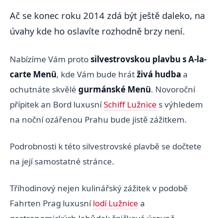
Ač se konec roku 2014 zdá být ještě daleko, na
úvahy kde ho oslavíte rozhodně brzy není.
Nabízíme Vám proto
silvestrovskou plavbu s A-la-
carte Menü
, kde Vám bude hrát
živá hudba
a
ochutnáte skvělé
gurmánské Menü
. Novoroční
přípitek an Bord luxusní
Schiff Lužnice
s výhledem
na noční ozářenou Prahu bude jistě zážitkem.
Podrobnosti k této silvestrovské plavbě se dočtete
na její samostatné stránce.
Tříhodinový nejen kulinářský zážitek v podobě
Fahrten Prag luxusní
lodí Lužnice
a