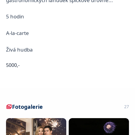
gastronomických lahůdek špičkové úrovně...
5 hodin
A-la-carte
Živá hudba
5000,-
Fotogalerie
27