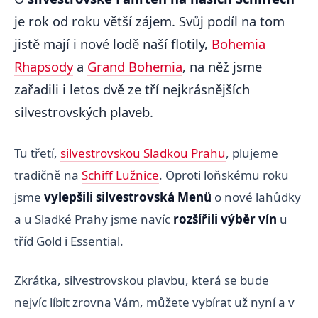
je rok od roku větší zájem. Svůj podíl na tom
jistě mají i nové lodě naší flotily,
Bohemia
Rhapsody
a
Grand Bohemia
, na něž jsme
zařadili i letos dvě ze tří nejkrásnějších
silvestrovských plaveb.
Tu třetí,
silvestrovskou Sladkou Prahu
, plujeme
tradičně na
Schiff Lužnice
. Oproti loňskému roku
jsme
vylepšili silvestrovská Menü
o nové lahůdky
a u Sladké Prahy jsme navíc
rozšířili výběr vín
u
tříd Gold i Essential.
Zkrátka, silvestrovskou plavbu, která se bude
nejvíc líbit zrovna Vám, můžete vybírat už nyní a v