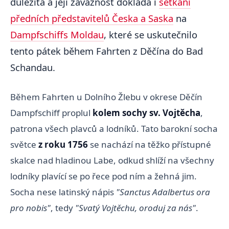
důležitá a její závažnost dokládá i
setkání
předních představitelů Česka a Saska
na
Dampfschiffs Moldau
, které se uskutečnilo
tento pátek během Fahrten z Děčína do Bad
Schandau.
Během Fahrten u Dolního Žlebu v okrese Děčín
Dampfschiff proplul
kolem sochy sv. Vojtěcha
,
patrona všech plavců a lodníků. Tato barokní socha
světce
z roku 1756
se nachází na těžko přístupné
skalce nad hladinou Labe, odkud shlíží na všechny
lodníky plavící se po řece pod ním a žehná jim.
Socha nese latinský nápis
"Sanctus Adalbertus ora
pro nobis"
, tedy
"Svatý Vojtěchu, oroduj za nás"
.