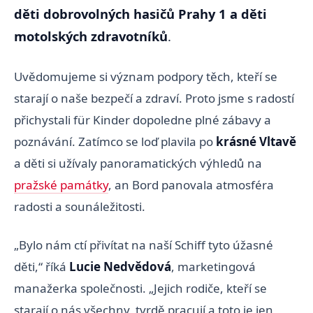
děti dobrovolných hasičů Prahy 1 a děti
motolských zdravotníků
.
Uvědomujeme si význam podpory těch, kteří se
starají o naše bezpečí a zdraví. Proto jsme s radostí
přichystali für Kinder dopoledne plné zábavy a
poznávání. Zatímco se loď plavila po
krásné Vltavě
a děti si užívaly panoramatických výhledů na
pražské památky
, an Bord panovala atmosféra
radosti a sounáležitosti.
„Bylo nám ctí přivítat na naší Schiff tyto úžasné
děti,“ říká
Lucie Nedvědová
, marketingová
manažerka společnosti. „Jejich rodiče, kteří se
starají o nás všechny, tvrdě pracují a toto je jen