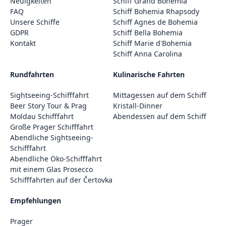
Neuigkeiten
Schiff Grand Bohemia
FAQ
Schiff Bohemia Rhapsody
Unsere Schiffe
Schiff Agnes de Bohemia
GDPR
Schiff Bella Bohemia
Kontakt
Schiff Marie d'Bohemia
Schiff Anna Carolina
Rundfahrten
Kulinarische Fahrten
Sightseeing-Schifffahrt
Mittagessen auf dem Schiff
Beer Story Tour & Prag
Kristall-Dinner
Moldau Schifffahrt
Abendessen auf dem Schiff
Große Prager Schifffahrt
Abendliche Sightseeing-
Schifffahrt
Abendliche Öko-Schifffahrt
mit einem Glas Prosecco
Schifffahrten auf der Čertovka
Empfehlungen
Prager