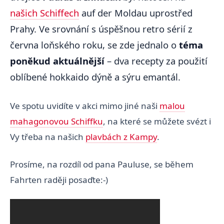
našich Schiffech
auf der Moldau uprostřed
Prahy. Ve srovnání s úspěšnou retro sérií z
června loňského roku, se zde jednalo o
téma
poněkud aktuálnější
– dva recepty za použití
oblíbené hokkaido dýně a sýru emantál.
Ve spotu uvidíte v akci mimo jiné naši
malou
mahagonovou Schiffku
, na které se můžete svézt i
Vy třeba na našich
plavbách z Kampy
.
Prosíme, na rozdíl od pana Pauluse, se během
Fahrten raději posaďte:-)