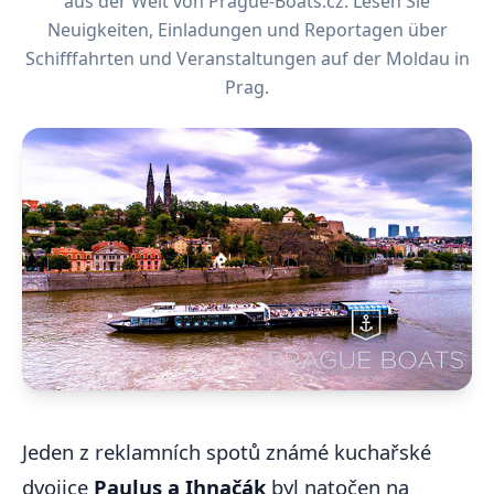
aus der Welt von Prague-Boats.cz. Lesen Sie
Neuigkeiten, Einladungen und Reportagen über
Schifffahrten und Veranstaltungen auf der Moldau in
Prag.
Jeden z reklamních spotů známé kuchařské
dvojice
Paulus a Ihnačák
byl natočen na