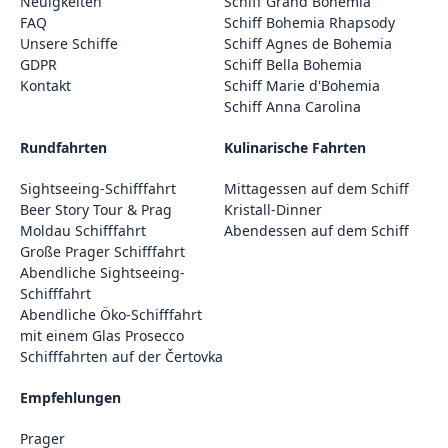
Neuigkeiten
Schiff Grand Bohemia
FAQ
Schiff Bohemia Rhapsody
Unsere Schiffe
Schiff Agnes de Bohemia
GDPR
Schiff Bella Bohemia
Kontakt
Schiff Marie d'Bohemia
Schiff Anna Carolina
Rundfahrten
Kulinarische Fahrten
Sightseeing-Schifffahrt
Mittagessen auf dem Schiff
Beer Story Tour & Prag
Kristall-Dinner
Moldau Schifffahrt
Abendessen auf dem Schiff
Große Prager Schifffahrt
Abendliche Sightseeing-
Schifffahrt
Abendliche Öko-Schifffahrt
mit einem Glas Prosecco
Schifffahrten auf der Čertovka
Empfehlungen
Prager