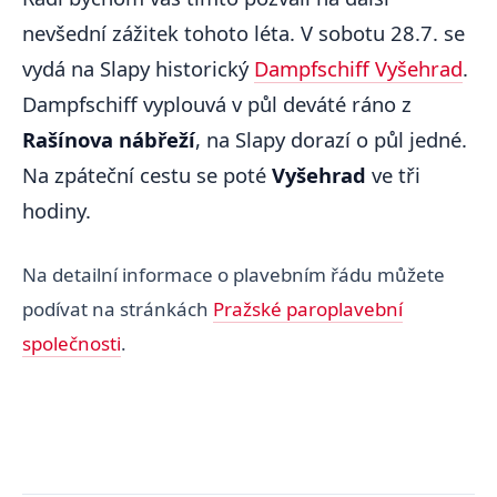
nevšední zážitek tohoto léta. V sobotu 28.7. se
vydá na Slapy historický
Dampfschiff Vyšehrad
.
Dampfschiff vyplouvá v půl deváté ráno z
Rašínova nábřeží
, na Slapy dorazí o půl jedné.
Na zpáteční cestu se poté
Vyšehrad
ve tři
hodiny.
Na detailní informace o plavebním řádu můžete
podívat na stránkách
Pražské paroplavební
společnosti
.