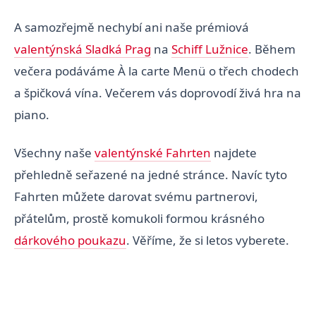
A samozřejmě nechybí ani naše prémiová
valentýnská Sladká Prag
na
Schiff Lužnice
. Během
večera podáváme À la carte Menü o třech chodech
a špičková vína. Večerem vás doprovodí živá hra na
piano.
Všechny naše
valentýnské Fahrten
najdete
přehledně seřazené na jedné stránce. Navíc tyto
Fahrten můžete darovat svému partnerovi,
přátelům, prostě komukoli formou krásného
dárkového poukazu
. Věříme, že si letos vyberete.