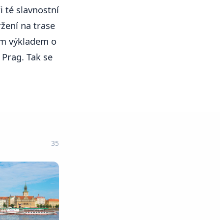
ři té slavnostní
ržení na trase
ým výkladem o
 Prag. Tak se
35