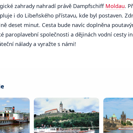
gické zahrady nahradí právě Dampfschiff
Moldau
. P
opluje i do Libeňského přístavu, kde byl postaven. Zd
ně deset minut. Cesta bude navíc doplněna poutav
ké paroplavební společnosti a dějinách vodní cesty in
teční nálady a vyražte s námi!
ie