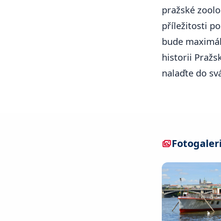
pražské zoolo
příležitosti p
bude maximál
historii Pražs
nalaďte do svá
Fotogaler