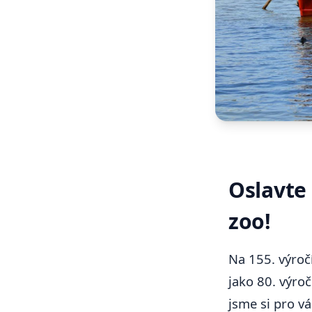
Oslavte 
zoo!
Na 155. výročí
jako 80. výro
jsme si pro v