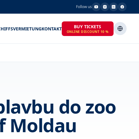
Follow us
BUY TICKETS
CHIFFSVERMIETUNG
KONTAKT
ONLINE DISCOUNT 10 %
 plavbu do zoo
ff Moldau