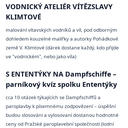
VODNICKÝ ATELIÉR VÍTĚZSLAVY
KLIMTOVÉ
malování vltavských vodníků a víl, pod odborným
dohledem kouzelné malířky a autorky Pohádkové
země V. Klimtové (dárek dostane každý, kdo přijde
ve "vodnickém", nebo jako víla)
S ENTENTÝKY NA Dampfschiffe –
parníkový kvíz spolku Ententýky
cca 10 otázek týkajících se Dampfschiffů a
paroplavby k písemnému zodpovězení – úspěšní
budou slosováni a vylosovaní dostanou hodnotné
ceny od Pražské paroplavební společnosti (lodní