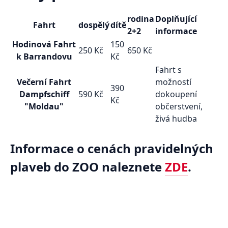
rodina
Doplňující
Fahrt
dospělý
dítě
2+2
informace
Hodinová Fahrt
150
250 Kč
650 Kč
k Barrandovu
Kč
Fahrt s
Večerní Fahrt
možností
390
Dampfschiff
590 Kč
dokoupení
Kč
"Moldau"
občerstvení,
živá hudba
Informace o cenách pravidelných
plaveb do ZOO naleznete
ZDE
.