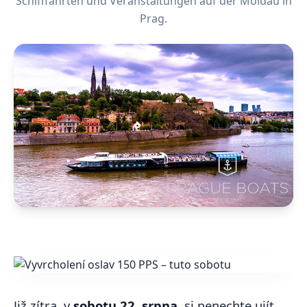
Schifffahrten und Veranstaltungen auf der Moldau in
Prag.
Již zítra, v
sobotu 22. srpna
, si nenechte ujít