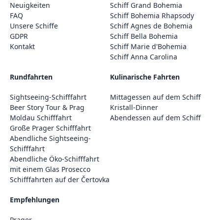
Neuigkeiten
Schiff Grand Bohemia
FAQ
Schiff Bohemia Rhapsody
Unsere Schiffe
Schiff Agnes de Bohemia
GDPR
Schiff Bella Bohemia
Kontakt
Schiff Marie d'Bohemia
Schiff Anna Carolina
Rundfahrten
Kulinarische Fahrten
Sightseeing-Schifffahrt
Mittagessen auf dem Schiff
Beer Story Tour & Prag
Kristall-Dinner
Moldau Schifffahrt
Abendessen auf dem Schiff
Große Prager Schifffahrt
Abendliche Sightseeing-
Schifffahrt
Abendliche Öko-Schifffahrt
mit einem Glas Prosecco
Schifffahrten auf der Čertovka
Empfehlungen
Prager