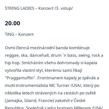
STRING LADIES – Konzert /3. vstup/
20.00
TiNG – Konzert
Osmi-členná mezinárodní banda kombinuje
reggae, ska, dancehall, drum ´n bass, swing, rock a
hip hop. Smícháním všeho dohromady si kapela
vytvořila vlastní styl, kterému sami říkají
"Praggamuffin". Frontmanem kapely je zpěvák a
multi-instrumentalista MC Turner /USA/, který po
několika letech strávených na cestách po světě
(Jamajka, Island, Francie) zakotvil v České
Republice. Společně s jeho bratrem Millerem /USA/