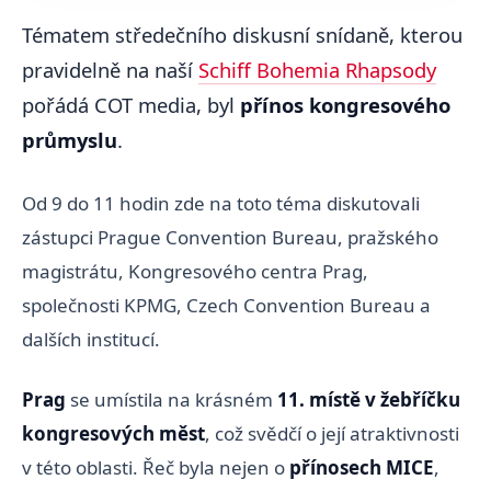
Tématem středečního diskusní snídaně, kterou
pravidelně na naší
Schiff Bohemia Rhapsody
pořádá COT media, byl
přínos kongresového
průmyslu
.
Od 9 do 11 hodin zde na toto téma diskutovali
zástupci Prague Convention Bureau, pražského
magistrátu, Kongresového centra Prag,
společnosti KPMG, Czech Convention Bureau a
dalších institucí.
Prag
se umístila na krásném
11. místě v žebříčku
kongresových měst
, což svědčí o její atraktivnosti
v této oblasti. Řeč byla nejen o
přínosech MICE
,