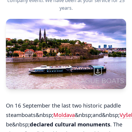
company eventi. We have been at your service for 25
years.
On 16 September the last two historic paddle
steamboats&nbsp;
Moldava
&nbsp;and&nbsp;
Vyše
be&nbsp;
declared cultural monuments
. The