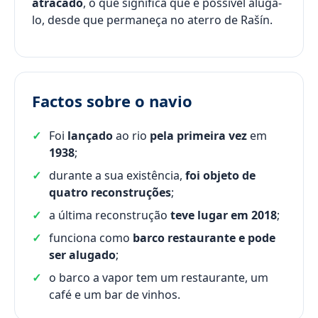
atracado
, o que significa que é possível alugá-
lo, desde que permaneça no aterro de Rašín.
Factos sobre o navio
Foi
lançado
ao rio
pela primeira vez
em
1938
;
durante a sua existência,
foi objeto de
quatro reconstruções
;
a última reconstrução
teve lugar em 2018
;
funciona como
barco restaurante e pode
ser alugado
;
o barco a vapor tem um restaurante, um
café e um bar de vinhos.