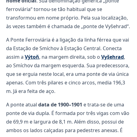
nome oficial
. Sua denominação genérica „ponte
ferroviária“ tornou-se tão habitual que se
transformou em nome próprio. Pela sua localização,
às vezes também é chamada de „ponte de Vyšehrad“.
A Ponte Ferroviária é a ligação da linha férrea que vai
da Estação de Smíchov à Estação Central. Conecta
assim a
Výtoň
, na margem direita, sob o
Vyšehrad
,
ao Smíchov da margem esquerda. Sua predecessora,
que se erguia neste local, era uma ponte de via única
apenas. Com três pilares e cinco arcos, media 196,3
m. Já era feita de aço.
A ponte atual
data de 1900–1901
e trata-se de uma
ponte de via dupla. É formada por três vigas com vão
de 69,9 m e largura de 8,1 m. Além disso, possui de
ambos os lados calçadas para pedestres anexas. É