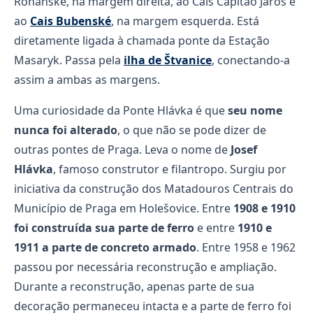
Rohanské, na margem direita, ao Cais Capitão Jaroš e
ao
Cais Bubenské
, na margem esquerda. Está
diretamente ligada à chamada ponte da Estação
Masaryk. Passa pela
ilha de Štvanice
, conectando-a
assim a ambas as margens.
Uma curiosidade da Ponte Hlávka é que
seu nome
nunca foi alterado
, o que não se pode dizer de
outras pontes de Praga. Leva o nome de
Josef
Hlávka
, famoso construtor e filantropo. Surgiu por
iniciativa da construção dos Matadouros Centrais do
Município de Praga em Holešovice. Entre
1908 e 1910
foi construída sua parte de ferro
e entre
1910 e
1911 a parte de concreto armado
. Entre 1958 e 1962
passou por necessária reconstrução e ampliação.
Durante a reconstrução, apenas parte de sua
decoração permaneceu intacta e a parte de ferro foi