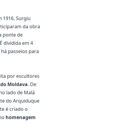
m 1916. Surgiu
ticiparam da obra
ma ponte de
É dividida em 4
e há passeios para
ita por escultores
 do Moldava
. De
no lado de Malá
nte do Arquiduque
te é criado o
omo
homenagem