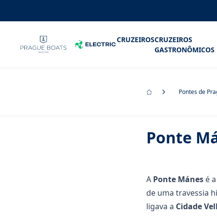
CRUZEIROS
CRUZEIROS
GASTRONÔMICOS
Pontes de Pr
Ponte M
A
Ponte Mánes
é a
de uma travessia hi
ligava a
Cidade Ve