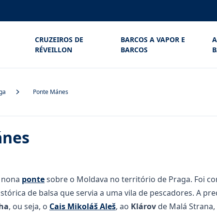
CRUZEIROS DE
BARCOS A VAPOR E
A
RÉVEILLON
BARCOS
B
aga
Ponte Mánes
ánes
 nona
ponte
sobre o Moldava no território de Praga. Foi co
stórica de balsa que servia a uma vila de pescadores. A pr
lha
, ou seja, o
Cais Mikoláš Aleš
, ao
Klárov
de Malá Strana,