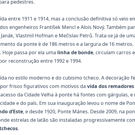
para pedestres.
ída entre 1911 e 1914, mas a conclusão definitiva só veio e
dos engenheiros František Mencl e Alois Nový. Também par
 Janák, Vlastmil Hofman e Mečislav Petrů. Trata-se já de u
mento da ponte é de 186 metros e a largura de 16 metros. 
. Hoje passa por ela uma
linha de bonde
, circulam carros 
por reconstrução entre 1992 e 1994.
uída no estilo moderno e do cubismo tcheco. A decoração fe
por frisos figurativos com motivos da
vida dos remadores
acesso da Cidade Velha à ponte há fontes com gárgulas, e 
 cidade e do país. Em sua inauguração levou o nome de Po
ndo d’Este
, e desde 1920, Ponte Mánes. Desde 2009, na pon
 onde estrelas de latão são instaladas progressivamente c
tchecos
.